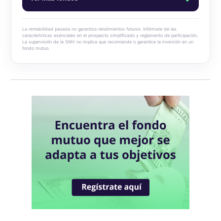
Blum Money Market
La rentabilidad pasada no garantiza rendimientos futuros. Infórmate de las
características esenciales en el prospecto simplificado y reglamento de participación.
La supervisión de la SMV no implica que recomiende o garantice la inversión en un
Blum Cash Dólares
fondo mutuo.
Blum Cash Soles
Blum Bonos Globales
Blum Deuda Privada Global
Blum Renta Global
Blum Dynamic Macro Strategy
Blum USA 500
Blum Capital Global