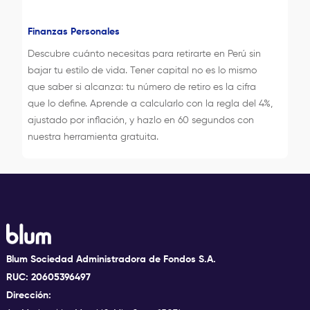
Finanzas Personales
Descubre cuánto necesitas para retirarte en Perú sin
bajar tu estilo de vida. Tener capital no es lo mismo
que saber si alcanza: tu número de retiro es la cifra
que lo define. Aprende a calcularlo con la regla del 4%,
ajustado por inflación, y hazlo en 60 segundos con
nuestra herramienta gratuita.
Blum Sociedad Administradora de Fondos S.A.
RUC: 20605396497
Dirección: