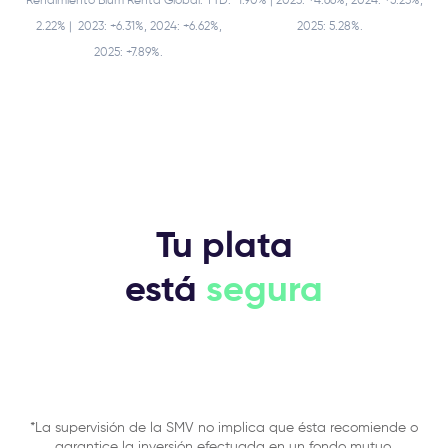
Rendimiento Blum Renta Global: YTD:
1.90% | 2023: +4.66%, 2024: +5.23%,
2.22% | 2023: +6.31%, 2024: +6.62%,
2025: 5.28%.
2025: +7.89%.
Tu plata
está
segura
*La supervisión de la SMV no implica que ésta recomiende o
garantice la inversión efectuada en un fondo mutuo.