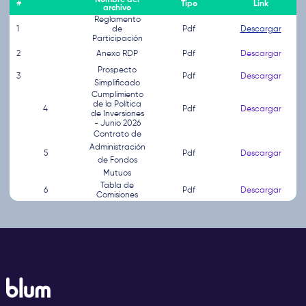
#
Tipo
Link
archivo
Reglamento
1
de
Pdf
Descargar
Participación
2
Anexo RDP
Pdf
Descargar
Prospecto
3
Pdf
Descargar
Simplificado
Cumplimiento
de la Política
4
Pdf
Descargar
de Inversiones
- Junio 2026
Contrato de
Administración
5
Pdf
Descargar
de Fondos
Mutuos
Tabla de
6
Pdf
Descargar
Comisiones