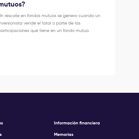
mutuos?
Un rescate en fondos mutuos se genera cuando un
inversionista vende el total o parte de las
participaciones que tiene en un fondo mutuo.
as
Información financiera
s
Memorias