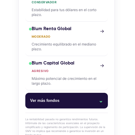
CONSERVADOR
Estabilidad para tus dólares en el corto
plazo.
Blum Renta Global
→
MODERADO
Crecimiento equilibrado en el mediano
plazo.
Blum Capital Global
→
AGRESIVO
Máximo potencial de crecimiento en el
largo plazo.
⌄
Ver más fondos
Blum Money Market
La rentabilidad pasada no garantiza rendimientos futuros.
Infórmate de las características esenciales en el prospecto
simplificado y reglamento de participación. La supervisión de la
Blum Cash Dólares
SMV no implica que recomiende o garantice la inversión en un
fondo mutuo.