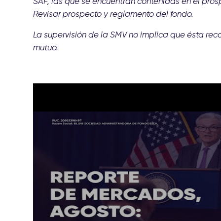
SAF, las que se encuentran contenidas en el pros
Revisar prospecto y reglamento del fondo.
La supervisión de la SMV no implica que ésta rec
mutuo.