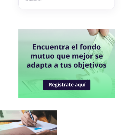
Blum Cash Soles
Blum Bonos Globales
Blum Deuda Privada Global
Blum Renta Global
Blum Dynamic Macro Strategy
Blum USA 500
Blum Capital Global