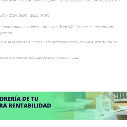
desde el inicio de la etapa operativa 14/07/2025 hasta el 30/04/2026,
65% · 2024: 9.65% · 2025: 19.01%
los fondos mutuos administrados por Blum SAF, las que se encuentran
ipación.
e se repita en el futuro. Esta rentabilidad no incluye el efecto de las
ntice la inversión efectuada en un fondo mutuo.