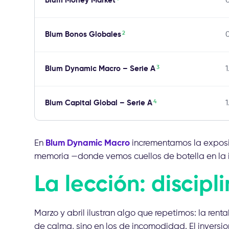
Blum Money Market
2
Blum Bonos Globales
3
Blum Dynamic Macro – Serie A
1
4
Blum Capital Global – Serie A
En
Blum Dynamic Macro
incrementamos la exposic
memoria —donde vemos cuellos de botella en la im
La lección: discip
Marzo y abril ilustran algo que repetimos: la ren
de calma, sino en los de incomodidad. El invers