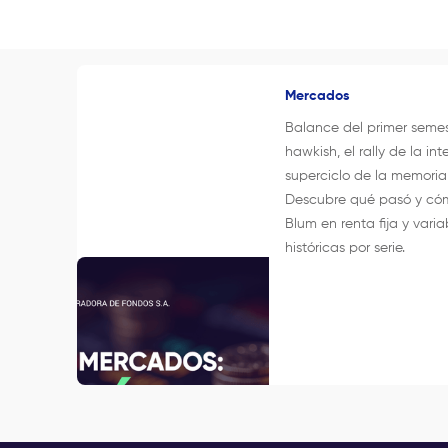
Mercados
Balance del primer seme
hawkish, el rally de la inte
superciclo de la memori
Descubre qué pasó y cóm
Blum en renta fija y varia
históricas por serie.