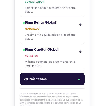
CONSERVADOR
Estabilidad para tus dólares en el corto
plazo.
Blum Renta Global
→
MODERADO
Crecimiento equilibrado en el mediano
plazo.
Blum Capital Global
→
AGRESIVO
Máximo potencial de crecimiento en el
largo plazo.
⌄
Ver más fondos
Blum Money Market
La rentabilidad pasada no garantiza rendimientos futuros.
Infórmate de las características esenciales en el prospecto
simplificado y reglamento de participación. La supervisión de la
Blum Cash Dólares
SMV no implica que recomiende o garantice la inversión en un
fondo mutuo.