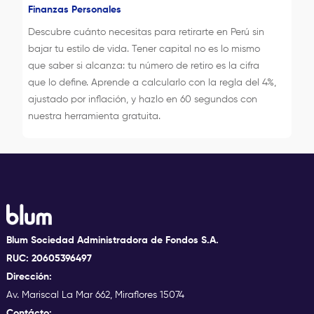
Finanzas Personales
Descubre cuánto necesitas para retirarte en Perú sin
bajar tu estilo de vida. Tener capital no es lo mismo
que saber si alcanza: tu número de retiro es la cifra
que lo define. Aprende a calcularlo con la regla del 4%,
ajustado por inflación, y hazlo en 60 segundos con
nuestra herramienta gratuita.
Blum Sociedad Administradora de Fondos S.A.
RUC: 20605396497
Dirección:
Av. Mariscal La Mar 662, Miraflores 15074
Contácto: