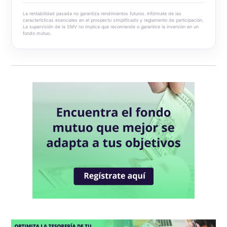
Blum Money Market
La rentabilidad pasada no garantiza rendimientos futuros. Infórmate de las
características esenciales en el prospecto simplificado y reglamento de participación.
La supervisión de la SMV no implica que recomiende o garantice la inversión en un
Blum Cash Dólares
fondo mutuo.
Blum Cash Soles
Blum Bonos Globales
Blum Deuda Privada Global
Blum Renta Global
Blum Dynamic Macro Strategy
Blum USA 500
Blum Capital Global