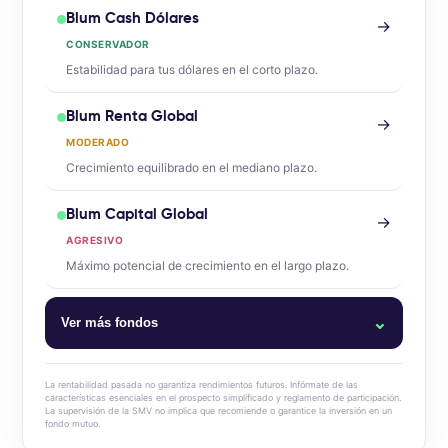
Blum Cash Dólares
→
CONSERVADOR
Estabilidad para tus dólares en el corto plazo.
Blum Renta Global
→
MODERADO
Crecimiento equilibrado en el mediano plazo.
Blum Capital Global
→
AGRESIVO
Máximo potencial de crecimiento en el largo plazo.
⌄
Ver más fondos
Blum Money Market
La rentabilidad pasada no garantiza rendimientos futuros. Infórmate de las
características esenciales en el prospecto simplificado y reglamento de participación.
La supervisión de la SMV no implica que recomiende o garantice la inversión en un
Blum Cash Dólares
fondo mutuo.