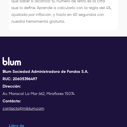
que saber si alcanza: tu número de retiro es la cifra
que lo define. Aprende a calcularlo con la regla del 4%,
ajustado por inflación, y hazlo en 60 segundos con
nuestra herramienta gratuita.
Blum Sociedad Administradora de Fondos S.A.
RUC: 20605396497
Dirección:
Av. Mariscal La Mar 662, Miraflores 15074
Contácto:
contacto@miblum.com