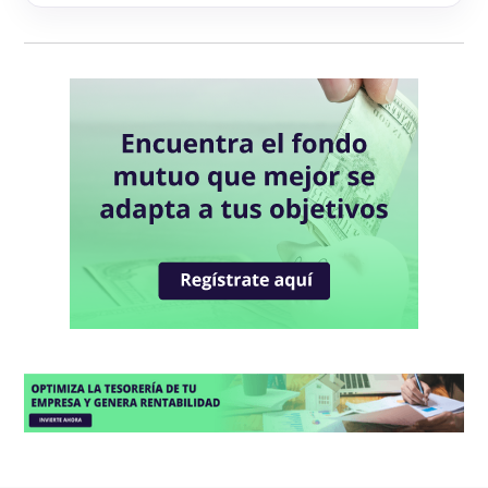
Blum Cash Soles
Blum Bonos Globales
Blum Deuda Privada Global
Blum Renta Global
Blum Dynamic Macro Strategy
Blum USA 500
Blum Capital Global