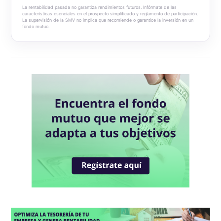
Blum Money Market
La rentabilidad pasada no garantiza rendimientos futuros. Infórmate de las
características esenciales en el prospecto simplificado y reglamento de participación.
La supervisión de la SMV no implica que recomiende o garantice la inversión en un
Blum Cash Dólares
fondo mutuo.
Blum Cash Soles
Blum Bonos Globales
Blum Deuda Privada Global
Blum Renta Global
Blum Dynamic Macro Strategy
Blum USA 500
Blum Capital Global