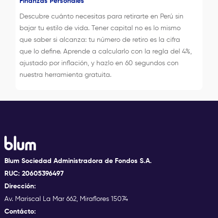
Finanzas Personales
Descubre cuánto necesitas para retirarte en Perú sin
bajar tu estilo de vida. Tener capital no es lo mismo
que saber si alcanza: tu número de retiro es la cifra
que lo define. Aprende a calcularlo con la regla del 4%,
ajustado por inflación, y hazlo en 60 segundos con
nuestra herramienta gratuita.
Blum Sociedad Administradora de Fondos S.A.
RUC: 20605396497
Dirección:
Av. Mariscal La Mar 662, Miraflores 15074
Contácto: