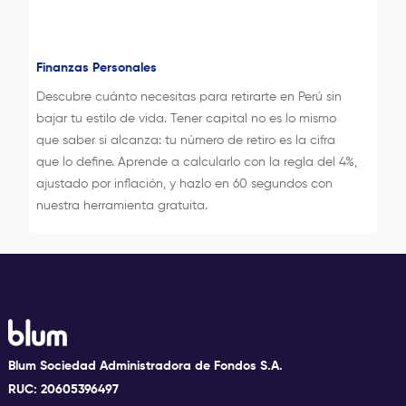
Finanzas Personales
Descubre cuánto necesitas para retirarte en Perú sin
bajar tu estilo de vida. Tener capital no es lo mismo
que saber si alcanza: tu número de retiro es la cifra
que lo define. Aprende a calcularlo con la regla del 4%,
ajustado por inflación, y hazlo en 60 segundos con
nuestra herramienta gratuita.
Blum Sociedad Administradora de Fondos S.A.
RUC: 20605396497