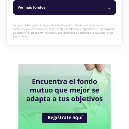
⌄
Ver más fondos
Blum Money Market
La rentabilidad pasada no garantiza rendimientos futuros. Infórmate de las
características esenciales en el prospecto simplificado y reglamento de participación.
La supervisión de la SMV no implica que recomiende o garantice la inversión en un
Blum Cash Dólares
fondo mutuo.
Blum Cash Soles
Blum Bonos Globales
Blum Deuda Privada Global
Blum Renta Global
Blum Dynamic Macro Strategy
Blum USA 500