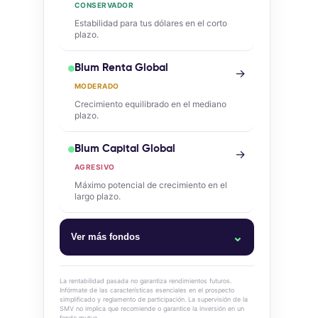
CONSERVADOR
Estabilidad para tus dólares en el corto
plazo.
Blum Renta Global
→
MODERADO
Crecimiento equilibrado en el mediano
plazo.
Blum Capital Global
→
AGRESIVO
Máximo potencial de crecimiento en el
largo plazo.
⌄
Ver más fondos
Blum Money Market
La rentabilidad pasada no garantiza rendimientos futuros.
Infórmate de las características esenciales en el prospecto
simplificado y reglamento de participación. La supervisión de la
Blum Cash Dólares
SMV no implica que recomiende o garantice la inversión en un
fondo mutuo.