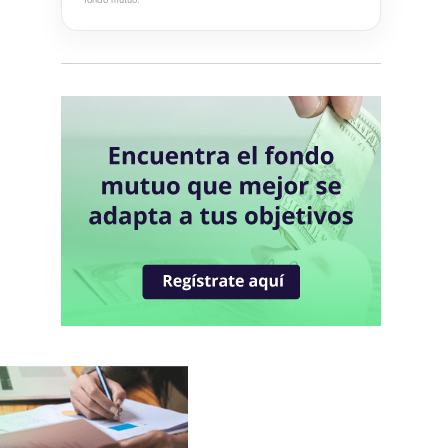
Blum Cash Soles
Blum Bonos Globales
Blum Deuda Privada Global
Blum Renta Global
Blum Dynamic Macro Strategy
Blum USA 500
Blum Capital Global