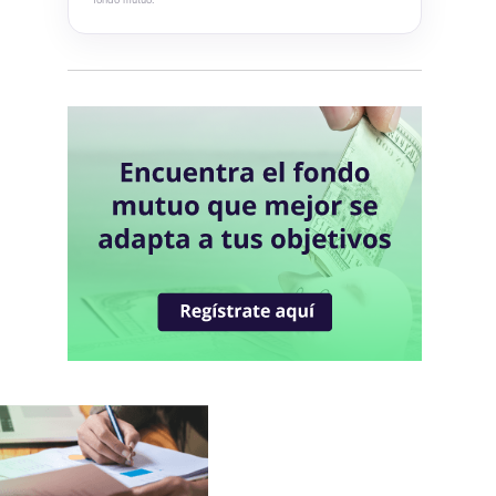
Blum Cash Soles
Blum Bonos Globales
Blum Deuda Privada Global
Blum Renta Global
Blum Dynamic Macro Strategy
Blum USA 500
Blum Capital Global