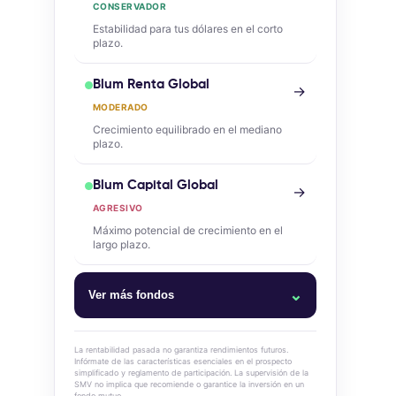
CONSERVADOR
Estabilidad para tus dólares en el corto
plazo.
Blum Renta Global
→
MODERADO
Crecimiento equilibrado en el mediano
plazo.
Blum Capital Global
→
AGRESIVO
Máximo potencial de crecimiento en el
largo plazo.
⌄
Ver más fondos
Blum Money Market
La rentabilidad pasada no garantiza rendimientos futuros.
Infórmate de las características esenciales en el prospecto
simplificado y reglamento de participación. La supervisión de la
Blum Cash Dólares
SMV no implica que recomiende o garantice la inversión en un
fondo mutuo.