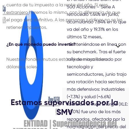
cuenta de tu impuesto a la renta del año. Si eres
500 Acciones – Serie A
extranjero haremos lo mismo, con la diferencia de que
retrocedió 1.44% en junio,
el pago será definitivo. A las personas jurídicas no se les
acumulando 7.84% en lo que
retienen impuestos.
va del año y 19.31% en los
últimos 12 meses,
¿En qué moneda puedo invertir?
manteniéndose en línea con
su benchmark. Tras el fuerte
Nuestros fondos mutuos están denominados en
rally de mayo liderado por
dólares y soles.
tecnología y
semiconductores, junio trajo
una rotación hacia sectores
más defensivos: industriales
(+7.3%) y salud (+6.6%)
Estamos supervisados por la
lideraron el mes. Energía (XLE:
SMV
-5.0%) fue uno de los más
rezagados, afectada por la
normalización del precio del