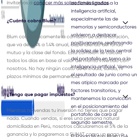
invitamos a
conocer más sobre fondos mutos
.
acciones ligadas a la
inteligencia artificial,
especialmente las de
¿Cuánto cobra Blum?
memorias y semiconductores
volvieron a destacar
Blum cobra únicamente la comisión de administración,
positivamente, reafirmando
que va de 0.4% a 1.4% anual, dependiendo del fondo
la solidez de la tesis central
mutuo y la clase del fondo. Esta comisión se calcula
del portafolio en torno a la
todos los días en base al valor del monto invertido con
inteligencia artificial. Vemos
nosotros. No hay ningún costo de entrada, salida, ni
el resultado de junio como un
plazos mínimos de permanencia.
mes atípico marcado por
factores transitorios, y
¿Tengo que pagar impuestos?
mantenemos la convicción
en el posicionamiento del
Mientras no vendas tu inversión no tienes que pagar
portafolio de cara al
nada. Cuando vendas, si eres una persona natural
segundo semestre.
domiciliada en Perú, nosotros calcularemos el 5% de la
ganancia y lo pagaremos a SUNAT como un pago a
El Fondo Mutuo Blum USA