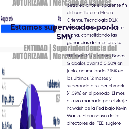
petróleo ante el aparente fin
del conflicto en Medio
Oriente. Tecnología (XLK:
Estamos supervisados por la
-0.1%) cerró prácticamente
SMV
plana, consolidando las
ganancias del mes previo.
El Fondo Mutuo Blum Bonos
Globales avanzó 0.50% en
junio, acumulando 7.15% en
los últimos 12 meses y
superando a su benchmark
(4.09%) en el período. El mes
estuvo marcado por el viraje
hawkish de la Fed bajo Kevin
Warsh. El consenso de los
directores del FED sugiere