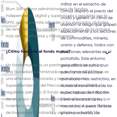
militar en el estrecho de
Blum SAF es una administradora de fondos
Ormuz disparó el precio del
independiente, digital y supervisada y regulada por la
crudo y generó un clima de
SMV, que te permite acceder a los mercados globales
aversión al riesgo que golpeó
de renta fija, renta variable y alternativos de la manera
especialmente a los sectores
más simple, eficiente y transparente.
de commodities, minería,
uranio y defensa, todos con
¿Cómo funciona el fondo mutuo?
posiciones relevantes en el
portafolio. Este entorno
Un fondo mutuo es un patrimonio administrado por
geopolítico se sumó a un
una Sociedad Administradora de Fondos (SAF), que es
panorama de política
una empresa autorizada y regulada por la
monetaria más restrictivo, en
Superintendencia del Mercado de Valores (SMV), el
donde el incremento de las
regulador peruano. El fondo mutuo agrupa los aportes
expectativas de inflación
de un grupo de inversionistas, llamados partícipes, que
frenó el avance de los
invierten con un objetivo común, en base a una Política
mercados. A pesar de este
de Inversiones aprobada y vigilada por la SMV. Te
entorno adverso, las