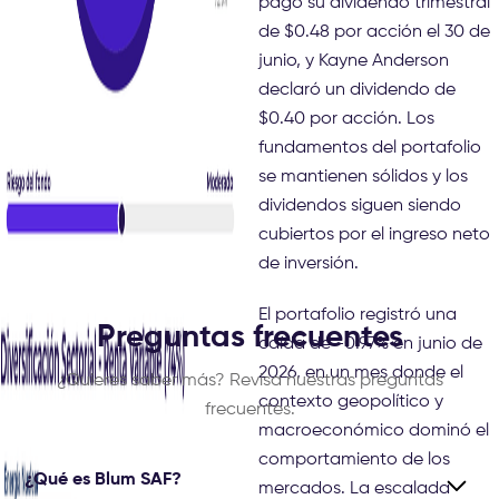
pagó su dividendo trimestral
de $0.48 por acción el 30 de
junio, y Kayne Anderson
declaró un dividendo de
$0.40 por acción. Los
fundamentos del portafolio
se mantienen sólidos y los
dividendos siguen siendo
cubiertos por el ingreso neto
de inversión.
El portafolio registró una
Preguntas frecuentes
caída de -0.97% en junio de
2026, en un mes donde el
¿Quieres saber más? Revisa nuestras preguntas
contexto geopolítico y
frecuentes.
macroeconómico dominó el
comportamiento de los
¿Qué es Blum SAF?
mercados. La escalada